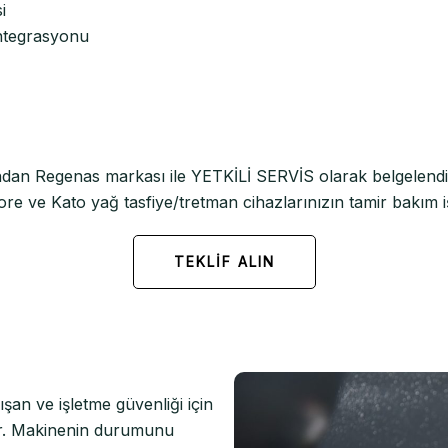
i
ntegrasyonu
ndan Regenas markası ile YETKİLİ SERVİS olarak belgelendir
e ve Kato yağ tasfiye/tretman cihazlarınızın tamir bakım işlem
TEKLİF ALIN
şan ve işletme güvenliği için
ır. Makinenin durumunu